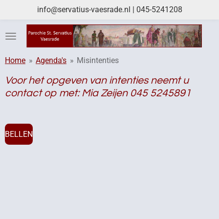
info@servatius-vaesrade.nl | 045-5241208
Ga
direct
naar
de
hoofdinhoud
Home
»
Agenda's
»
Misintenties
Voor het opgeven van intenties neemt u
contact op met: Mia Zeijen 045 5245891
BELLEN