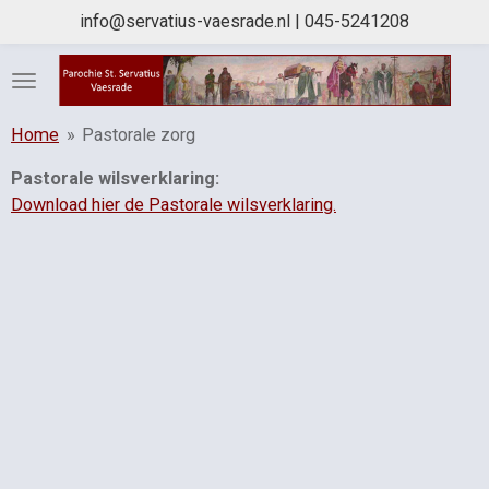
info@servatius-vaesrade.nl | 045-5241208
Ga
direct
naar
de
hoofdinhoud
Home
»
Pastorale zorg
Pastorale wilsverklaring:
Download hier de Pastorale wilsverklaring.