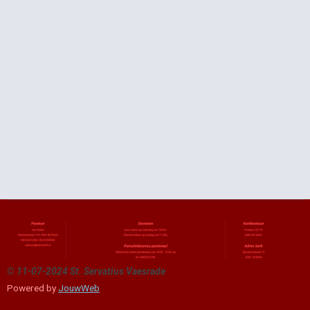
©
11-07-2024
St. Servatius Vaesrade
Powered by
JouwWeb