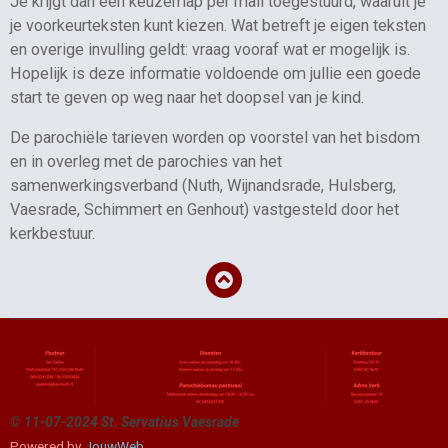
Je krijgt dan een keuzemap per mail toegestuurd, waaruit je
je voorkeurteksten kunt kiezen. Wat betreft je eigen teksten
en overige invulling geldt: vraag vooraf wat er mogelijk is.
Hopelijk is deze informatie voldoende om jullie
een goede
start te geven op weg naar het doopsel van je kind.
De parochiële tarieven worden op voorstel van het bisdom
en in overleg met de parochies van het
samenwerkingsverband (Nuth, Wijnandsrade, Hulsberg,
Vaesrade, Schimmert en Genhout) vastgesteld door het
kerkbestuur.
©
11-07-2024
St. Servatius Vaesrade
Powered by
JouwWeb