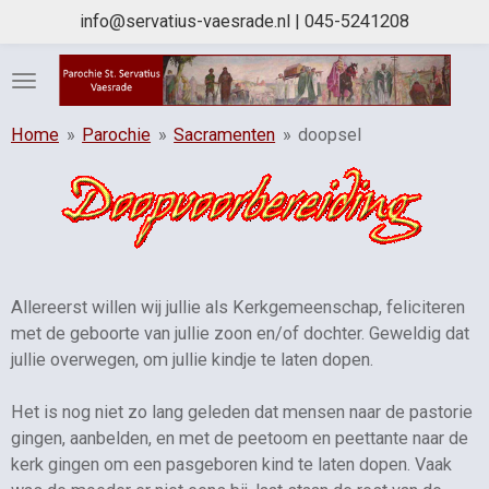
info@servatius-vaesrade.nl | 045-5241208
Ga
direct
naar
de
hoofdinhoud
Home
»
Parochie
»
Sacramenten
»
doopsel
Allereerst willen wij jullie als Kerkgemeenschap, feliciteren
met de geboorte van jullie zoon en/of dochter. Geweldig dat
jullie overwegen, om jullie kindje te laten dopen.
Het is nog niet zo lang geleden dat mensen naar de pastorie
gingen, aanbelden, en met de peetoom en peettante naar de
kerk gingen om een pasgeboren kind te laten dopen. Vaak