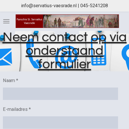
info@servatius-vaesrade.nl | 045-5241208
Ga
direct
naar
de
Neem contact op via
hoofdinhoud
onderstaand
formulier
Naam *
E-mailadres *