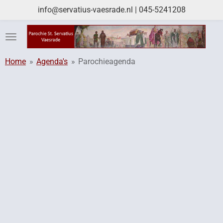
info@servatius-vaesrade.nl | 045-5241208
Ga
direct
naar
de
hoofdinhoud
Home
»
Agenda's
»
Parochieagenda