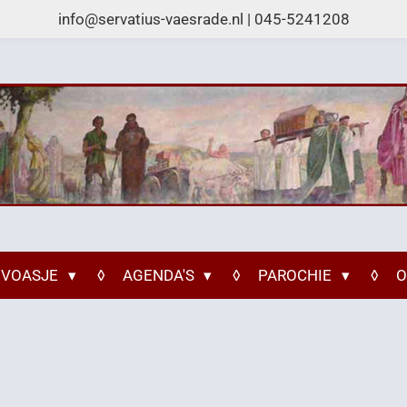
info@servatius-vaesrade.nl | 045-5241208
 VOASJE
AGENDA'S
PAROCHIE
O