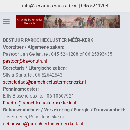
info@servatius-vaesrade.nl | 045-5241208
Ga
direct
naar
de
hoofdinhoud
BESTUUR PAROCHIECLUSTER MÉÉR-KERK
Voorzitter / Algemene zaken:
Pastoor Jan Geilen, tel. 045 5241208 of 06 25393435
pastoor@bavonuth.nl
Secretaris / Liturgische zaken:
Silvia Stals, tel. 06 52642543
secretariaat@parochieclustermeerkerk.nl
Penningmeester:
Ellis Bisscheroux, tel. 06 10607921
finadm@parochieclustermeerkerk.nl
Gebouwenbeheer / Verzekering / Energie / Duurzaamheid:
Jos Smeets; René Jenniskens
gebouwen@parochieclustermeerkerk.nl