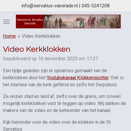
info@servatius-vaesrade.nl | 045-5241208
Ga
direct
naar
de
hoofdinhoud
Home
»
Video Kerkklokken
Video Kerkklokken
Gepubliceerd op 16 december 2023 om 17:27
Een tijdje geleden zijn er opnames gemaakt van de
kerkklokken door het
Youtubekanaal Klokkenspotter
. Ook is
het interieur van de kerk gefilmd en zelfs het Dorpshuis.
Ze reizen stad en land af, zelfs over de grens, om zoveel
mogelijk kerkklokken vast te leggen op video. Wij danken de
makers van de video en de beheerder van het kanaal.
Kijk hieronder voor de video over de klokken in de St.
Servatius.