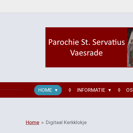
Ga
direct
naar
de
hoofdinhoud
HOME
INFORMATIE
OS
Home
»
Digitaal Kerkklokje