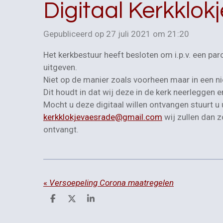
Digitaal Kerkklokj
Gepubliceerd op 27 juli 2021 om 21:20
Het kerkbestuur heeft besloten om i.p.v. een par
uitgeven.
Niet op de manier zoals voorheen maar in een n
Dit houdt in dat wij deze in de kerk neerleggen 
Mocht u deze digitaal willen ontvangen stuurt 
kerkklokjevaesrade@gmail.com
wij zullen dan z
ontvangt.
«
Versoepeling Corona maatregelen
D
D
S
e
e
h
l
e
a