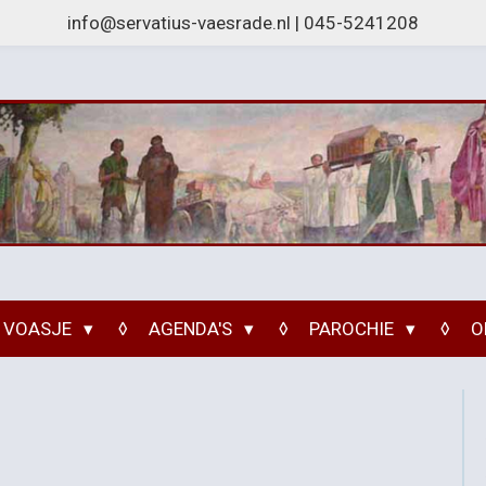
info@servatius-vaesrade.nl | 045-5241208
 VOASJE
AGENDA'S
PAROCHIE
O