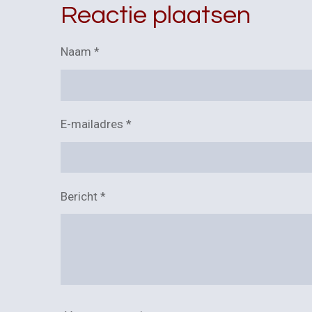
e
l
r
Reactie plaatsen
n
e
Naam *
E-mailadres *
Bericht *