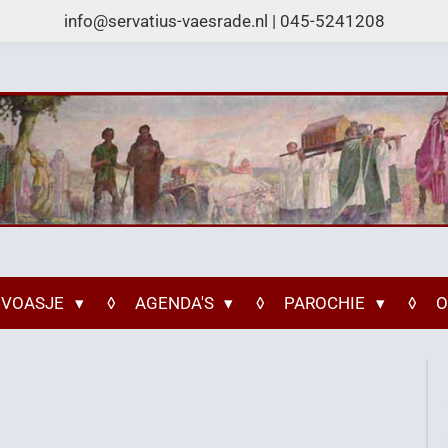
info@servatius-vaesrade.nl | 045-5241208
 VOASJE
AGENDA'S
PAROCHIE
O