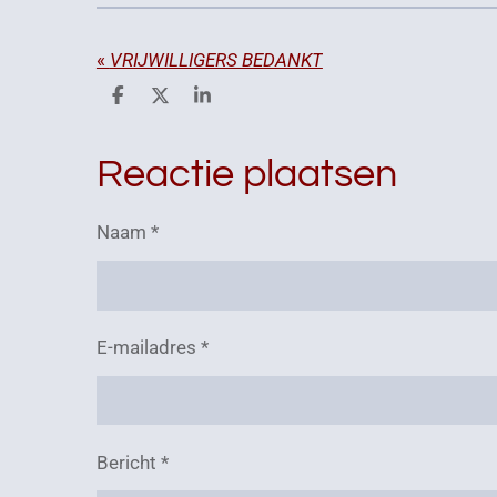
«
VRIJWILLIGERS BEDANKT
D
D
S
e
e
h
l
e
a
e
l
r
Reactie plaatsen
n
e
Naam *
E-mailadres *
Bericht *